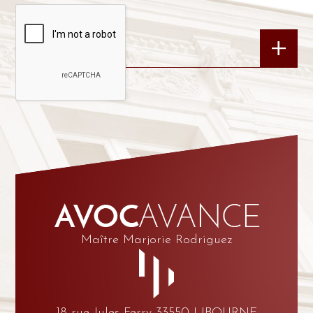
Maître Marjorie Rodriguez
18 rue Jules Ferry 33550 LIBOURNE