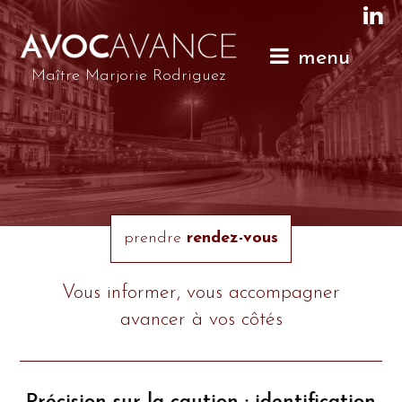
menu
Maître Marjorie Rodriguez
prendre
rendez-vous
rendez-vous
rendez-vous
Vous informer, vous accompagner
avancer à vos côtés