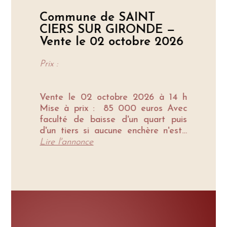
Commune de SAINT
C
CIERS SUR GIRONDE —
Vente le 02 octobre 2026
V
2
Prix :
Pr
Vente le 02 octobre 2026 à 14 h
Mise à prix : 85 000 euros Avec
 h
V
faculté de baisse d'un quart puis
os
M
d'un tiers si aucune enchère n'est…
is
I
Lire l'annonce
DE
c
C