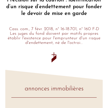
un
Précision sur la caution : identification
e
d’un risque d’endettement pour fonder
le devoir de mise en garde
ei
Cass. com., 7 févr. 2018, n° 16-18.701, n° 160 F-D
L'
lié
Les juges du fond doivent par motifs propres
F.
établir l'existence pour l'emprunteur d'un risque
d'endettement, né de l'octroi…
annonces immobilières